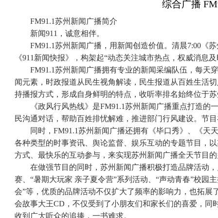
综合广播 FM
FM91.1苏州新闻广播简介
新闻911，诚意相伴。
FM91.1苏州新闻广播，用新闻创造价值。清晨7:00《
《911新闻快报》，构架起“动态关注城市热点，权威消息
FM91.1苏州新闻广播拥有专业的新闻采编队伍，每天
闻元素，时政报道从民生视角解读，民生报道从百姓生活切
持播报方式，形成自身鲜明的特点，收听率排名始终位于苏
《政风行风热线》是FM91.1苏州新闻广播重点打造
民沟通对话，帮助百姓排忧解难，推进部门行风建设。节目
同时，FM91.1苏州新闻广播还拥有《毕口秀》、《
各种类型的时事资讯、舆论监督、娱乐互动的专题节目，以
方式、最快乐的互动参与，来实现苏州新闻广播全天节目的
在做强节目的同时，苏州新闻广播积极打造品牌活动，点
赛、“暑期大玩家 亲子夏令营”系列活动、“声动青春”校园
会”等，优质的品牌活动不仅扩大了频率的影响力，也拓展
会故事大王CD，不仅受到了小朋友们和家长们的喜爱，同
收到广大听众的追捧，一书难求。