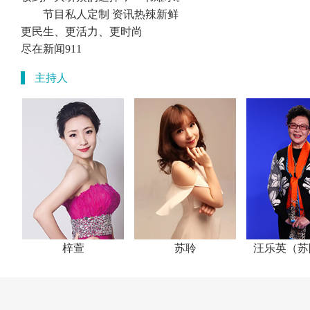
节目私人定制 资讯热辣新鲜
更民生、更活力、更时尚
尽在新闻911
主持人
梓萱
苏聆
汪乐英（苏