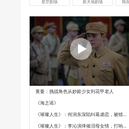
星空剧场
新天地剧场
我
黄曼：挑战角色从妙龄少女到花甲老人
《海之谣》
《璀璨人生》：何润东深陷纠葛虐恋，被错...
《璀璨人生》：李沁演绎催泪母女情，打响...