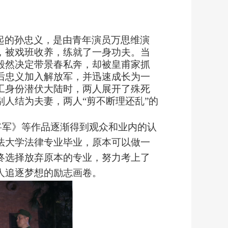
起的孙忠义，是由青年演员万思维演
，被戏班收养，练就了一身功夫。当
毅然决定带景春私奔，却被皇甫家抓
后忠义加入解放军，并迅速成长为一
工身份潜伏大陆时，两人展开了殊死
人结为夫妻，两人“剪不断理还乱”的
将军》等作品逐渐得到观众和业内的认
法大学法律专业毕业，原本可以做一
终选择放弃原本的专业，努力考上了
人追逐梦想的励志画卷。