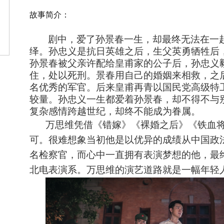
故事简介：
剧中，爱了孙景春一生，却最终无法在一
绎。孙忠义是抗日英雄之后，生父英勇牺牲后
孙景春被父亲许配给皇甫家的公子后，孙忠义
住，处以死刑。景春用自己的婚姻来相救，之
名优秀的军官。后来皇甫再青以国民党高级特
较量。孙忠义一生都爱着孙景春，却不得不与别
复杂感情跨越世纪，却终不能成为眷属。
万思维凭借《错嫁》《裸婚之后》《铁血
可。很难想象当初他是以优异的成绩从中国政
名检察官，而心中一直拥有表演梦想的他，最
北电表演系。万思维的演艺道路就是一幅年轻