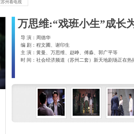
在苏州看电视
万思维:“戏班小生”成长
导 演：周德华
编 剧：程文圃、谢印生
主 演：黄曼、万思维、赵峥、傅淼、郭广平等
时 间：社会经济频道（苏州二套）新天地剧场正在热