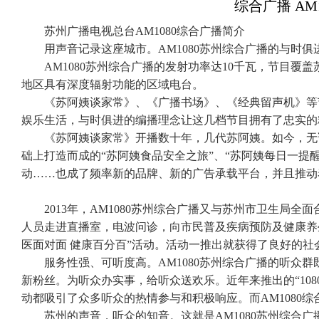
综合广播 AM
苏州广播电视总台AM1080综合广播简介
用声音记录这座城市。AM1080苏州综合广播的与时
AM1080苏州综合广播的发射功率达10千瓦，节目
地区具有深度辐射功能的区域电台。
《苏阿姨谈家常》、《广播书场》、《经典留声机》等节
娱乐生活，与时俱进的编播理念让这几档节目拥有了忠实的
《苏阿姨谈家常》开播数十年，几代苏阿姨。如今，无
础上打造而成的“苏阿姨食品安全之旅”、“苏阿姨每日一提醒
动……也成了频率新的品牌、新的广告承载平台，并且推动
2013年，AM1080苏州综合广播又与苏州市卫生局
人员走进直播室，电波问诊，向市民普及疾病预防及健康养
医面对面 健康百分百”活动。活动一推出就获得了良好的
服务性强、可听度高。AM1080苏州综合广播的听众
新粉丝。为听众办实事，给听众送欢乐。近年来推出的“108
动都吸引了众多听众的热情参与和积极响应。而AM1080
苏州的声音，听众的知音。这就是AM1080苏州综合广