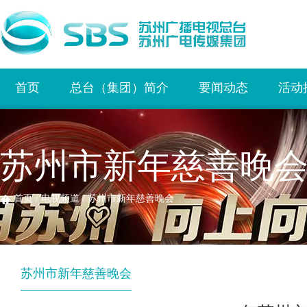
首页
总台（集团）简介
要闻动态
活动
苏州市新年慈善晚
首页
/
电视频道
/
苏州市新年慈善晚会
苏州市新年慈善晚会