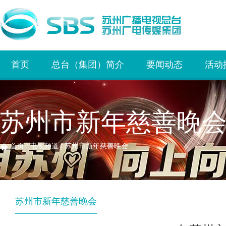
首页
总台（集团）简介
要闻动态
活动
苏州市新年慈善晚
首页
/
电视频道
/
苏州市新年慈善晚会
苏州市新年慈善晚会