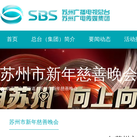
首页
总台（集团）简介
要闻动态
活动
苏州市新年慈善晚
首页
/
电视频道
/
苏州市新年慈善晚会
苏州市新年慈善晚会