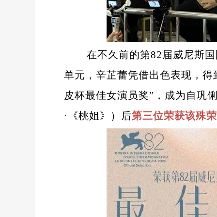
在不久前的第82届威尼斯
单元，辛芷蕾凭借出色表现，得
皮杯最佳女演员奖”，成为自巩俐（
·《桃姐》）后
第三位荣获该殊荣