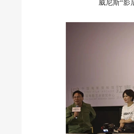
威尼斯“影