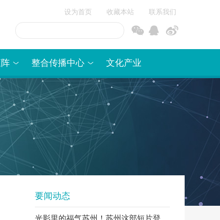
设为首页
收藏本站
联系我们
信
博
矩阵
整合传播中心
文化产业
要闻动态
光影里的福气苏州！苏州这部短片登