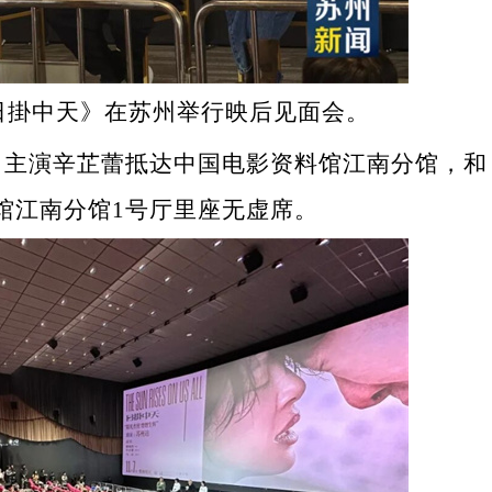
《日掛中天》在苏州举行映后见面会。
君、主演辛芷蕾抵达中国电影资料馆江南分馆，和
馆江南分馆1号厅里座无虚席。