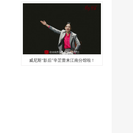
威尼斯“影后”辛芷蕾来江南分馆啦！