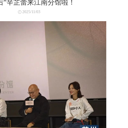
后”辛芷蕾来江南分馆啦！
2025/11/03