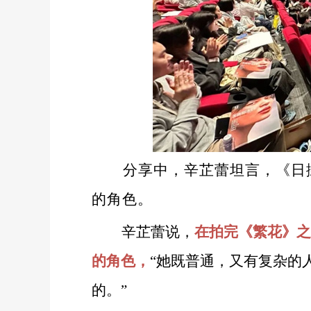
分享中，辛芷蕾坦言，《日
的角色。
辛芷蕾说，
在拍完《繁花》之
的角色，
“她既普通，又有复杂的
的。”