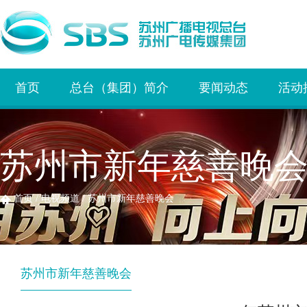
首页
总台（集团）简介
要闻动态
活动
苏州市新年慈善晚
首页
/
电视频道
/
苏州市新年慈善晚会
苏州市新年慈善晚会