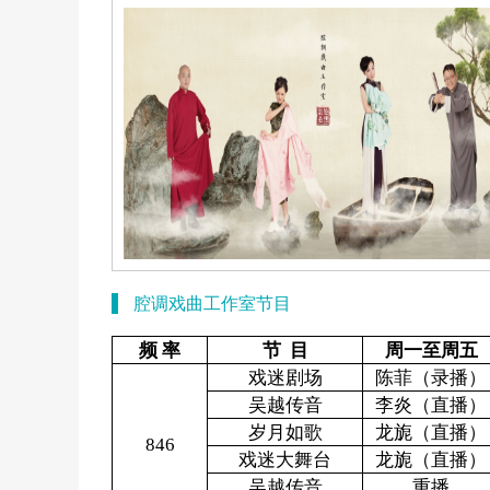
腔调戏曲工作室节目
频 率
节 目
周一至
周五
戏迷剧场
陈菲（
录播
）
吴越传音
李炎（直播）
岁月如歌
龙旎（直播）
846
戏迷大舞台
龙旎（直播）
吴越传音
重播