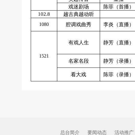
戏迷剧场
陈菲（首播）
102.8
越古典越动听
1080
腔调
戏曲秀
李炎（直播）
有戏人生
静
芳
（直播）
1521
名家名段
静芳（录播）
看大戏
陈菲（录播）
总台简介
要闻动态
活动推广