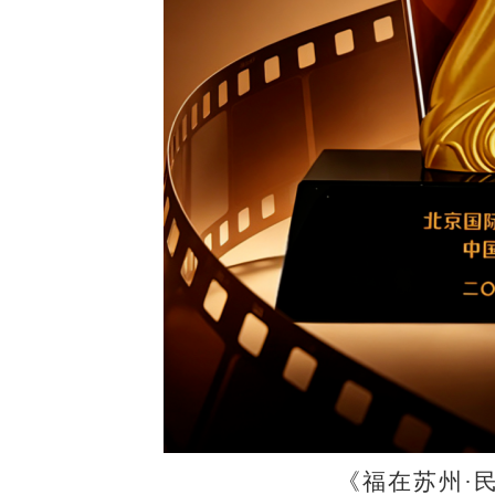
《福在苏州
·