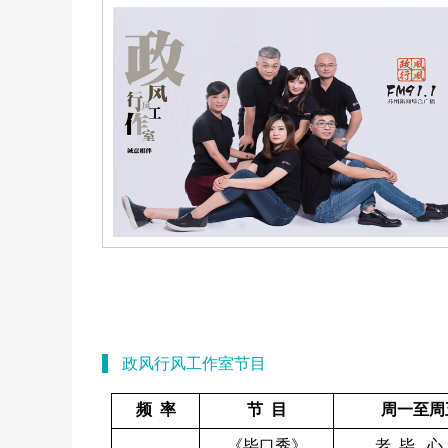
政风行风工作室节目
频 率
节 目
周一至周
《毕口秀》
老 毕 心