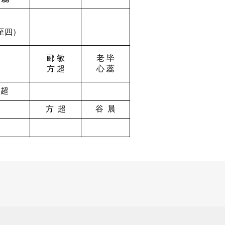
至四）
郦 敏
老 毕
方 超
心 蕊
 超
方 超
谷 晨