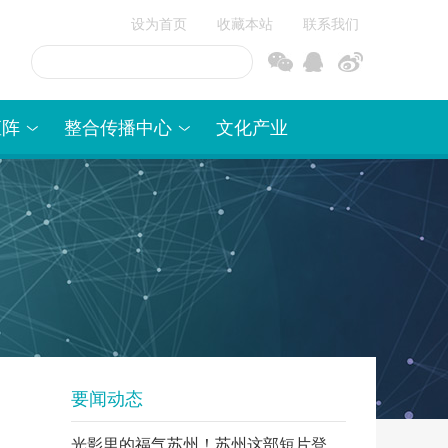
设为首页
收藏本站
联系我们
信
博
矩阵
整合传播中心
文化产业
要闻动态
光影里的福气苏州！苏州这部短片登