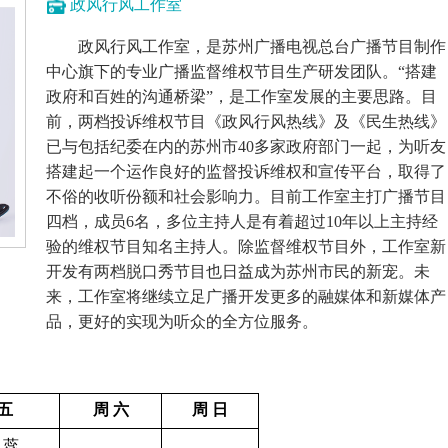
政风行风工作室
政风行风工作室，是苏州广播电视总台广播节目制作
中心旗下的专业广播监督维权节目生产研发团队。“搭建
政府和百姓的沟通桥梁”，是工作室发展的主要思路。目
前，两档投诉维权节目《政风行风热线》及《民生热线》
已与包括纪委在内的苏州市40多家政府部门一起，为听友
搭建起一个运作良好的监督投诉维权和宣传平台，取得了
不俗的收听份额和社会影响力。目前工作室主打广播节目
四档，成员6名，多位主持人是有着超过10年以上主持经
验的维权节目知名主持人。除监督维权节目外，工作室新
开发有两档脱口秀节目也日益成为苏州市民的新宠。未
来，工作室将继续立足广播开发更多的融媒体和新媒体产
品，更好的实现为听众的全方位服务。
五
周 六
周 日
 蕊