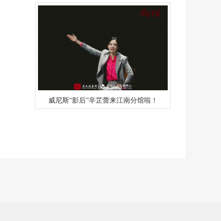
威尼斯“影后”辛芷蕾来江南分馆啦！