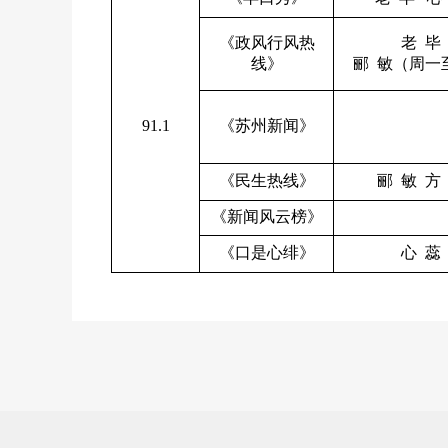
《政风行风热
老 毕
线》
郦 敏（周一
91.1
《苏州新闻》
《民生热线》
郦 敏 方
《新闻风云榜》
《口是心绯》
心 蕊