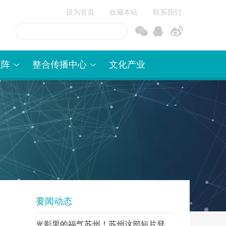
设为首页
收藏本站
联系我们
信
博
矩阵
整合传播中心
文化产业
要闻动态
光影里的福气苏州！苏州这部短片登