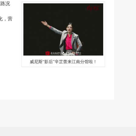
的路况
化，营
威尼斯“影后”辛芷蕾来江南分馆啦！