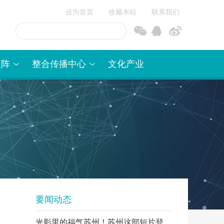
设为首页
收藏本站
联系我们
信
博
矩阵
整合传播中心
文化产业
要闻动态
光影里的福气苏州！苏州这部短片登