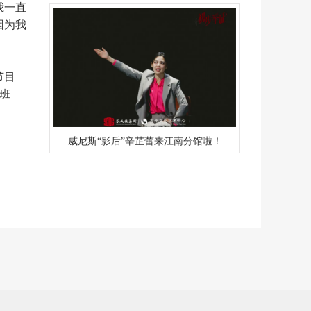
我一直
因为我
节目
班
威尼斯“影后”辛芷蕾来江南分馆啦！