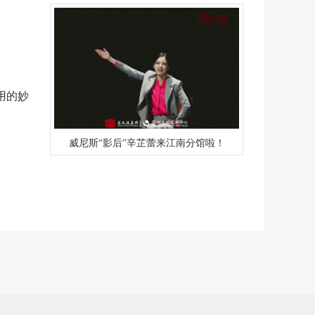
用的妙
威尼斯“影后”辛芷蕾来江南分馆啦！