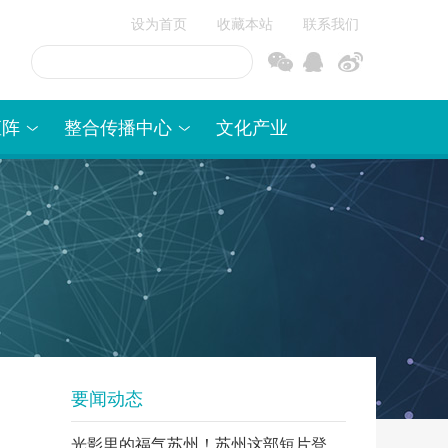
设为首页
收藏本站
联系我们
信
博
矩阵
整合传播中心
文化产业
要闻动态
光影里的福气苏州！苏州这部短片登