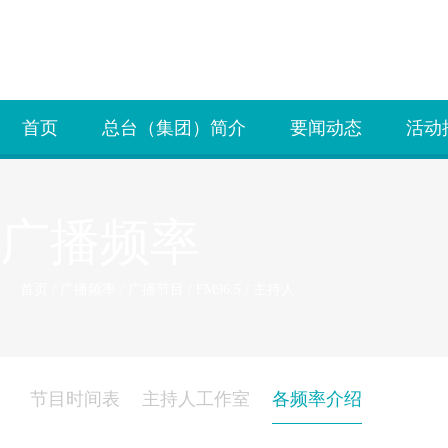
首页
总台（集团）简介
要闻动态
活动
广播频率
首页
/
广播频率
/
广播节目
/
FM96.5
/
主持人
节目时间表
主持人工作室
各频率介绍