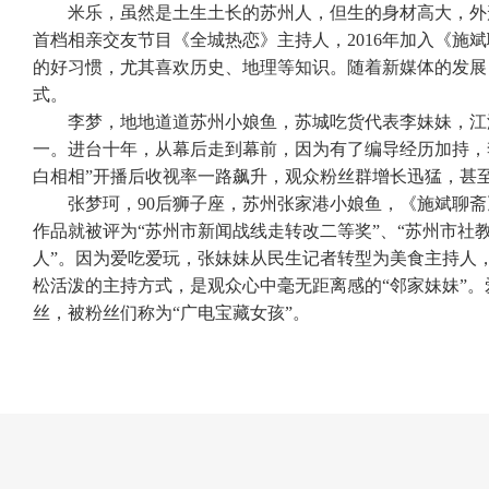
米乐，虽然是土生土长的苏州人，但生的身材高大，外
首档相亲交友节目《全城热恋》主持人，2016年加入《施
的好习惯，尤其喜欢历史、地理等知识。随着新媒体的发展
式。
李梦，地地道道苏州小娘鱼，苏城吃货代表李妹妹，江湖
一。进台十年，从幕后走到幕前，因为有了编导经历加持，
白相相”开播后收视率一路飙升，观众粉丝群增长迅猛，甚
张梦珂，90后狮子座，苏州张家港小娘鱼，《施斌聊斋》
作品就被评为“苏州市新闻战线走转改二等奖”、“苏州市社
人”。因为爱吃爱玩，张妹妹从民生记者转型为美食主持人
松活泼的主持方式，是观众心中毫无距离感的“邻家妹妹”
丝，被粉丝们称为“广电宝藏女孩”。