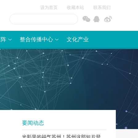
设为首页
收藏本站
联系我们
信
博
矩阵
整合传播中心
文化产业
要闻动态
光影里的福气苏州！苏州这部短片登