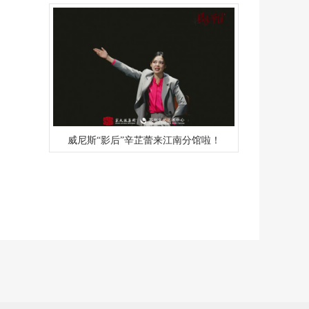
威尼斯“影后”辛芷蕾来江南分馆啦！