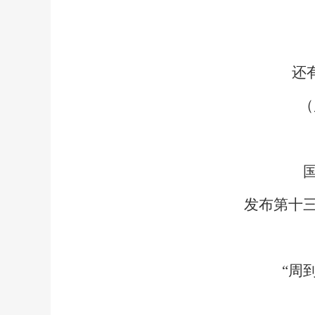
还
（
发布第十
“周