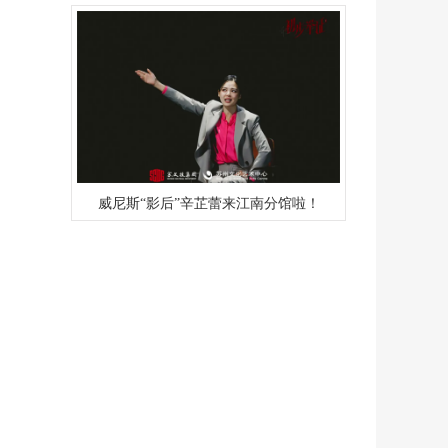
威尼斯“影后”辛芷蕾来江南分馆啦！