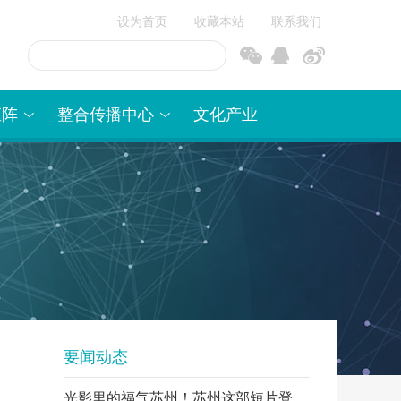
设为首页
收藏本站
联系我们
信
博
矩阵
整合传播中心
文化产业
要闻动态
光影里的福气苏州！苏州这部短片登