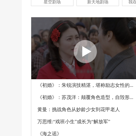
星空剧场
新天地剧场
我
《初婚》：朱锐演技精湛，堪称励志女性的...
《初婚》：苏茂洋：颠覆角色造型，自毁形...
黄曼：挑战角色从妙龄少女到花甲老人
万思维:“戏班小生”成长为“解放军”
《海之谣》