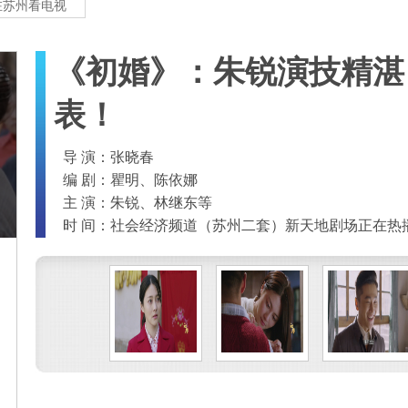
在苏州看电视
《初婚》：朱锐演技精湛
表！
导 演：张晓春
编 剧：瞿明、陈依娜
主 演：朱锐、林继东等
时 间：社会经济频道（苏州二套）新天地剧场正在热