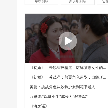
星空剧场
新天地剧场
我
《初婚》：朱锐演技精湛，堪称励志女性的...
《初婚》：苏茂洋：颠覆角色造型，自毁形...
黄曼：挑战角色从妙龄少女到花甲老人
万思维:“戏班小生”成长为“解放军”
《海之谣》