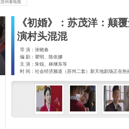
在苏州看电视
《初婚》：苏茂洋：颠覆
演村头混混
导 演：张晓春
编 剧：瞿明、陈依娜
主 演：朱锐、林继东等
时 间：社会经济频道（苏州二套）新天地剧场正在热